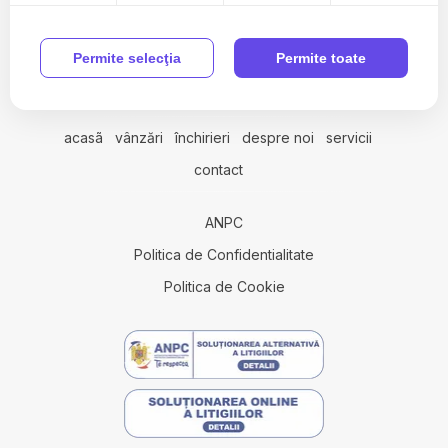
0256706111
Permite selecţia
Permite toate
office@imimobiliare.com
acasã
vânzări
închirieri
despre noi
servicii
contact
ANPC
Politica de Confidentialitate
Politica de Cookie