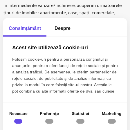
în intermedierile vânzare/închiriere, acoperim urmatoarele
tipuri de imobile : apartamente, case, spatii comerciale,
birouri, hale, terenuri de casa, agricole si industriale
Consimţământ
Despre
consultanța imobiliarǎ, juridicǎ sau financiarǎ este, de
regulǎ, gratuitā :)
Acest site utilizează cookie-uri
Folosim cookie-uri pentru a personaliza conținutul și
anunțurile, pentru a oferi funcţii de rețele sociale și pentru
a analiza traficul. De asemenea, le oferim partenerilor de
rețele sociale, de publicitate şi de analize informații cu
privire la modul în care folosiți site-ul nostru. Aceștia le
pot combina cu alte informații oferite de dvs. sau culese
în urma folosirii serviciilor lor.
Necesare
Preferinţe
Statistici
Marketing